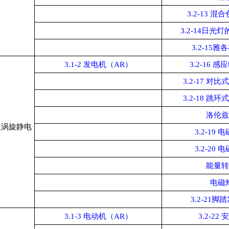
3.2-13 
3.2-14日
3.2-15
3.1-2 发电机（AR）
3.2-16 
3.2-17 
3.2-18 
洛伦兹
产生涡旋静电
3.2-19
3.2-20
能量转
电磁
3.2-21
3.1-3 电动机（AR）
3.2-2