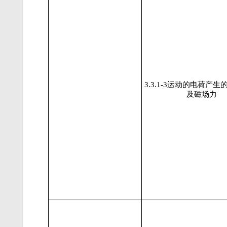
3.3.1-3运动的电荷产
及磁场力