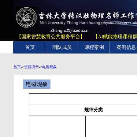
【国家智慧教育公共服务平台】
【AI赋能物理课程
首页
团队成员
课程案例
案例信息
首页
->
资源演示
->
电磁现象
电磁现象
规律分类