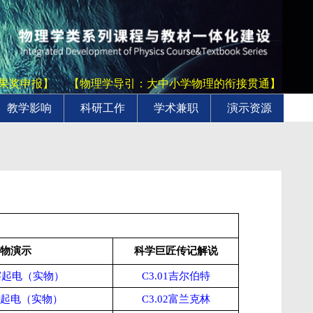
果奖申报】
【物理学导引：大中小学物理的衔接贯通】
教学影响
科研工作
学术兼职
演示资源
物演示
科学巨匠传记解说
摩擦起电（实物）
C3.01吉尔伯特
起电（实物）
C3.02富兰克林