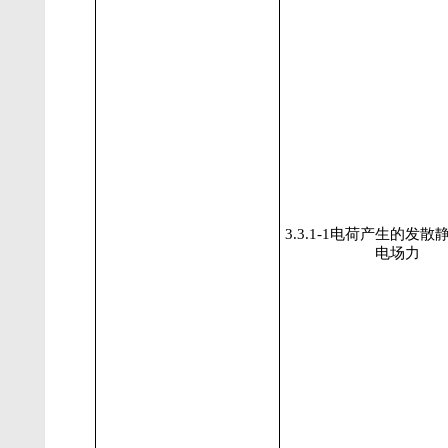
3.3.1-1电荷产生的发
电场力