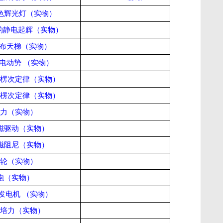
混合色辉光灯（实物）
光灯的静电起辉（实物）
雅各布天梯（实物）
感应电动势 （实物）
对比式楞次定律（实物）
跳环式楞次定律（实物）
力（实物）
 电磁驱动（实物）
 电磁阻尼（实物）
轮（实物）
炮（实物）
脚踏发电机 （实物）
2 安培力（实物）