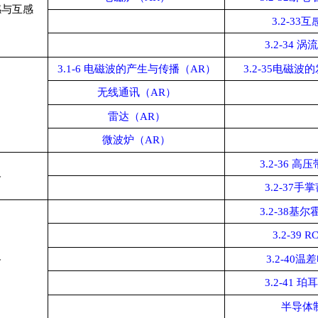
自感与互感
3.2-3
3.2-34
3.1-6 电磁波的产生与传播（AR）
3.2-35电磁
无线通讯（AR）
雷达（AR）
微波炉（AR）
3.2-36 
路
3.2-37
3.2-38基
3.2-39
路
3.2-40
3.2-41
半导体