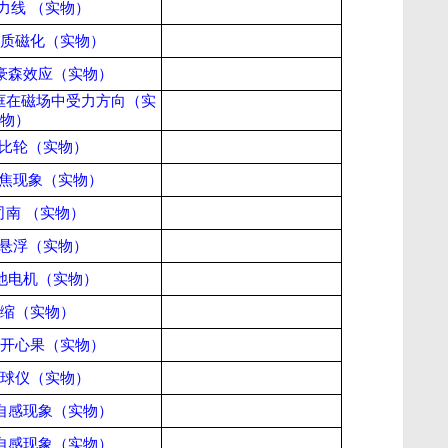
3磁力线 （实物）
 磁介质磁化（实物）
巴克豪森效应（实物）
流线框在磁场中受力方向（实
物）
7巴比轮（实物）
磁聚焦现象（实物）
9 司南 （实物）
0磁悬浮（实物）
池电机（实物）
缩（实物）
开心果（实物）
球仪（实物）
电 自感现象（实物）
电 自感现象（实物）